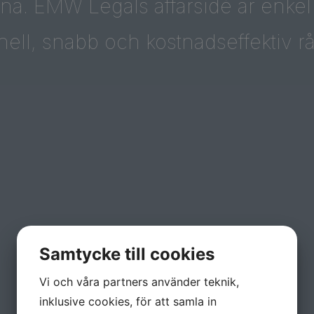
a. EMW Legals affärsidé är enkel 
nell, snabb och kostnadseffektiv r
Samtycke till cookies
Vi och våra partners använder teknik,
inklusive cookies, för att samla in