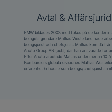
Avtal & Affärsjurid
EMW bildades 2003 med fokus på de kunder in
och är ofta anlitad av större koncerner för sin lån
bolagets grundare Mattias Westerlund hade arbet
bolagsjurist och chefsjurist. Mattias kom då från 
Anoto Group AB (publ) där han ansvarade för bol
Efter Anoto arbetade Mattias under mer än 10 år
Bombardiers globala divisioner. Mattias Westerl
erfarenhet (inhouse som bolags/chefsjurist samt 