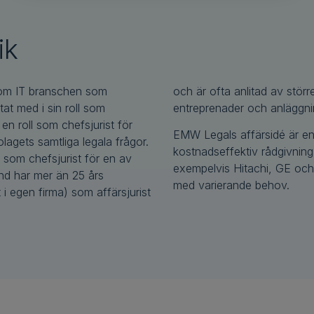
ik
om IT branschen som
ga erfarenhet av större
at med i sin roll som
entreprenader och anläggni
en roll som chefsjurist för
EMW Legals affärsidé är enk
agets samtliga legala frågor.
kostnadseffektiv rådgivnin
 som chefsjurist för en av
exempelvis Hitachi, GE och
und har mer än 25 års
med varierande behov.
i egen firma) som affärsjurist