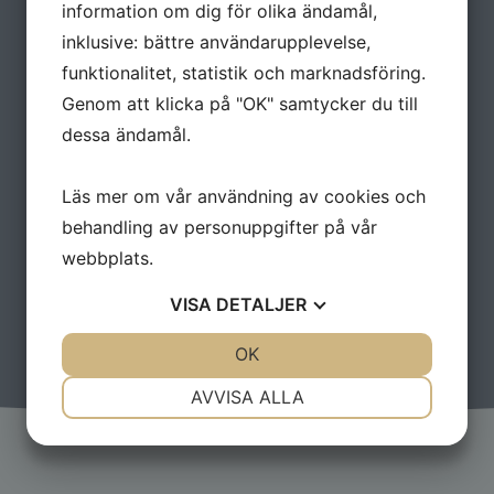
information om dig för olika ändamål,
inklusive: bättre användarupplevelse,
funktionalitet, statistik och marknadsföring.
Genom att klicka på "OK" samtycker du till
dessa ändamål.
Läs mer om vår användning av cookies och
behandling av personuppgifter på vår
webbplats.
VISA
DETALJER
JA
NEJ
OK
JA
NEJ
NÖDVÄNDIG
INSTÄLLNINGAR
AVVISA ALLA
JA
NEJ
JA
NEJ
MARKNADSFÖRING
STATISTIK